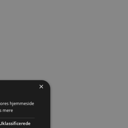
×
 vores hjemmeside
s mere
Uklassificerede