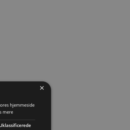
×
 vores hjemmeside
s mere
Uklassificerede