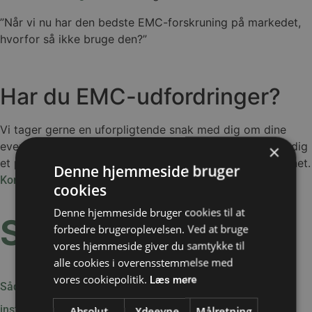
”Når vi nu har den bedste EMC-forskruning på markedet,
hvorfor så ikke bruge den?”
Har du EMC-udfordringer?
Vi tager gerne en uforpligtende snak med dig om dine
eventuelle EMC-udfordringer ligesom vi også kan give dig
×
et par råd med på vejen inden du går i gang med designet.
Denne hjemmeside bruger
.
Kontakt os her
cookies
Denne hjemmeside bruger cookies til at
Seneste nyheder:
forbedre brugeroplevelsen. Ved at bruge
vores hjemmeside giver du samtykke til
alle cookies i overensstemmelse med
vores cookiepolitik.
Læs mere
Sådan vælger du de rigtige komponenter til hygiejniske
installationer
Absolut
Ydeevne
Målretning