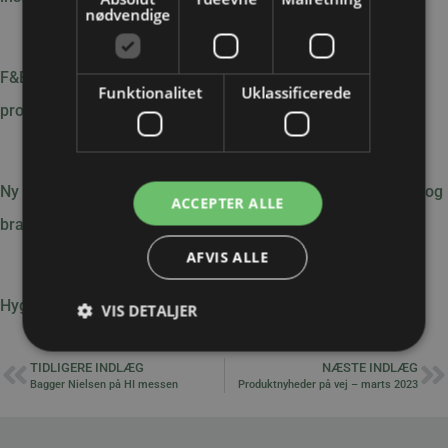
nødvendige
F&B, Cleanroom eller Pharma – hvad kræver dit
Funktionalitet
Uklassificerede
produktionsmiljø?
Ny PMA brandbeskyttelsesslange til ekstreme temperatur- og
ACCEPTER ALLE
brandkrav
AFVIS ALLE
Hygiejnisk design fødevareindustrien og pharma
VIS DETALJER
TIDLIGERE INDLÆG
NÆSTE INDLÆG
Bagger Nielsen på HI messen
Produktnyheder på vej – marts 2023