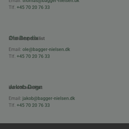
Email:
thomas@bagger-nielsen.dk
Tlf.
+45 70 20 76 33
Ole Bendix
Produktspecialist
Email:
ole@bagger-nielsen.dk
Tlf.
+45 70 20 76 33
Jakob Degn
Kundekonsulent
Email:
jakob@bagger-nielsen.dk
Tlf.
+45 70 20 76 33