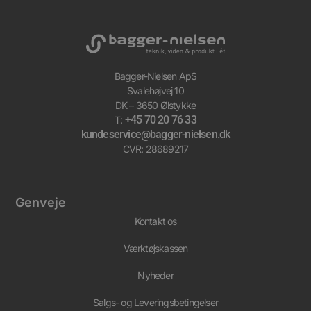
Bagger-Nielsen ApS
Svalehøjvej 10
DK – 3650 Ølstykke
+45 70 20 76 33
T:
kundeservice@bagger-nielsen.dk
CVR: 28689217
Genveje
Kontakt os
Værktøjskassen
Nyheder
Salgs- og Leveringsbetingelser