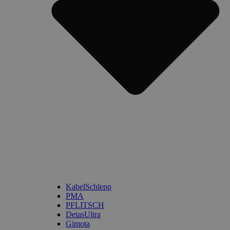
KabelSchlepp
PMA
PFLITSCH
DetasUltra
Gimota