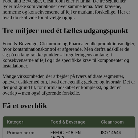
Food and Beverage, Cleanroom eller Pharma. De tre segmenter
lyder måske som variationer over samme tema. Men kravene,
normerne og konsekvenserne af fejl er markant forskellige. Her er
hvad du skal vide for at vælge rigtigt.
Tre miljøer med ét fælles udgangspunkt
Food & Beverage, Cleanroom og Pharma er alle produktionsmiljøer,
hvor kontaminationskontrol er afgørende. Men derfra adskiller de
sig på en lang række punkter – i reguleringens omfang, i
konsekvenserne af fejl og i de specifikke krav til komponenter og
installationer.
Mange virksomheder, der arbejder på tværs af disse segmenter,
oplever usikkerhed om, hvad der egentlig gælder, og hvornår. Det er
der god grund til, for normlandskabet er komplekst, og der er
overlap – men også afgørende forskelle.
Få et overblik
Kategori
Food & Beverage
Cleanroom
Primær norm
EHEDG, FDA, EN
ISO 14644
1672-2