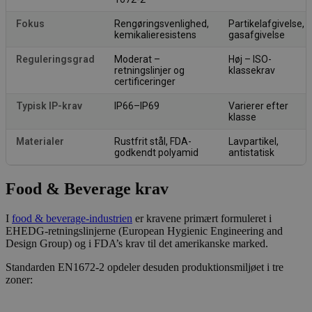
Fokus
Rengøringsvenlighed,
Partikelafgivelse,
kemikalieresistens
gasafgivelse
Reguleringsgrad
Moderat –
Høj – ISO-
retningslinjer og
klassekrav
certificeringer
Typisk IP-krav
IP66–IP69
Varierer efter
klasse
Materialer
Rustfrit stål, FDA-
Lavpartikel,
godkendt polyamid
antistatisk
Food & Beverage krav
I
food & beverage-industrien
er kravene primært formuleret i
EHEDG-retningslinjerne (European Hygienic Engineering and
Design Group) og i FDA’s krav til det amerikanske marked.
Standarden EN1672-2 opdeler desuden produktionsmiljøet i tre
zoner: