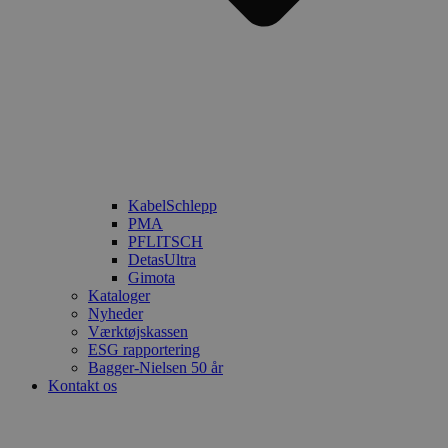
KabelSchlepp
PMA
PFLITSCH
DetasUltra
Gimota
Kataloger
Nyheder
Værktøjskassen
ESG rapportering
Bagger-Nielsen 50 år
Kontakt os