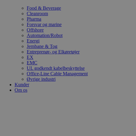
Food & Beverage
Cleanroom
Pharma
Forsvar og marine
Offshore
Automation/Robot
Energi
Jernbane & Tog
Entreprenør- og Elkøretøjer
EX
EMC
UL godkendt kabelbeskyttelse
Office-Line Cable Management
Øvrige industri
Kunder
Om os