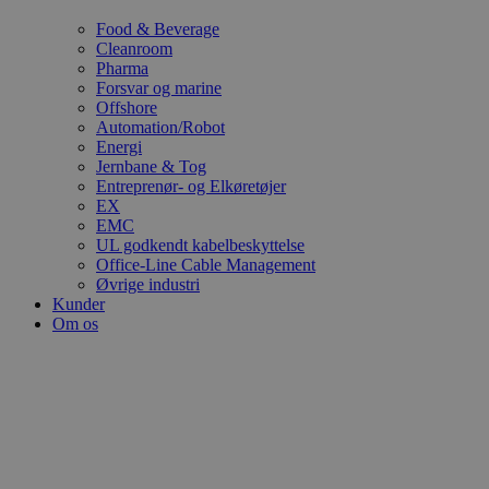
Food & Beverage
Cleanroom
Pharma
Forsvar og marine
Offshore
Automation/Robot
Energi
Jernbane & Tog
Entreprenør- og Elkøretøjer
EX
EMC
UL godkendt kabelbeskyttelse
Office-Line Cable Management
Øvrige industri
Kunder
Om os