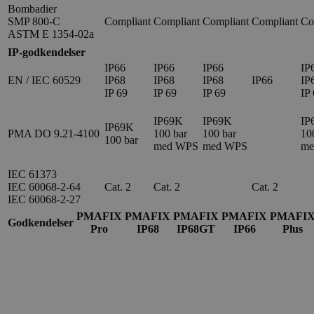
Bombadier
SMP 800-C
Compliant
Compliant
Compliant
Compliant
Co
ASTM E 1354-02a
IP-godkendelser
IP66
IP66
IP66
IP
EN / IEC 60529
IP68
IP68
IP68
IP66
IP
IP 69
IP 69
IP 69
IP
IP69K
IP69K
IP
IP69K
PMA DO 9.21-4100
100 bar
100 bar
10
100 bar
med WPS
med WPS
me
IEC 61373
IEC 60068-2-64
Cat. 2
Cat. 2
Cat. 2
IEC 60068-2-27
PMAFIX
PMAFIX
PMAFIX
PMAFIX
PMAFI
Godkendelser
Pro
IP68
IP68GT
IP66
Plus