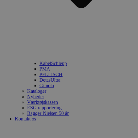
KabelSchlepp
PMA
PFLITSCH
DetasUltra
Gimota
Kataloger
Nyheder
Værktøjskassen
ESG rapportering
Bagger-Nielsen 50 år
Kontakt os