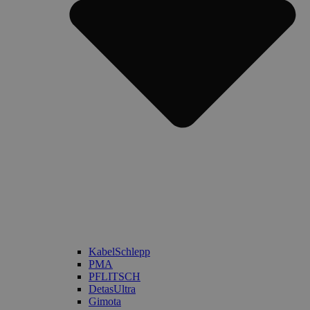
KabelSchlepp
PMA
PFLITSCH
DetasUltra
Gimota