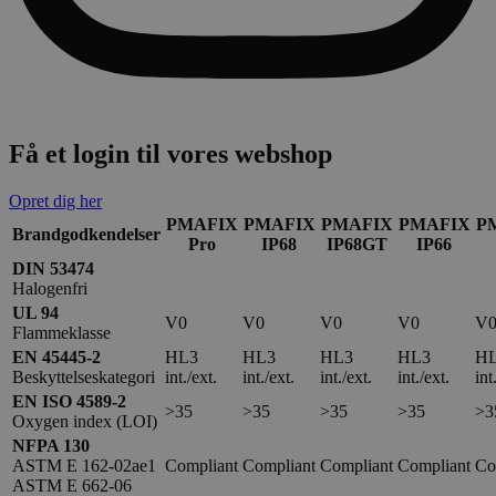
Få et login til vores webshop
Opret dig her
PMAFIX
PMAFIX
PMAFIX
PMAFIX
P
Brandgodkendelser
Pro
IP68
IP68GT
IP66
DIN 53474
Halogenfri
UL 94
V0
V0
V0
V0
V
Flammeklasse
EN 45445-2
HL3
HL3
HL3
HL3
H
Beskyttelseskategori
int./ext.
int./ext.
int./ext.
int./ext.
int
EN ISO 4589-2
>35
>35
>35
>35
>3
Oxygen index (LOI)
NFPA 130
ASTM E 162-02ae1
Compliant
Compliant
Compliant
Compliant
Co
ASTM E 662-06