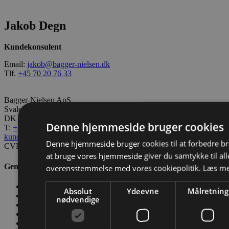
Jakob Degn
Kundekonsulent
Email:
jakob@bagger-nielsen.dk
Tlf.
+45 70 20 76 33
Bagger-Nielsen ApS
Svalehøjvej 10
DK – 3650 Ølstykke
Denne hjemmeside bruger cookies
T:
+45 70 20 76 33
kundeservice@bagger-nielsen.dk
Denne hjemmeside bruger cookies til at forbedre b
CVR: 28689217
at bruge vores hjemmeside giver du samtykke til alle
Genveje
overensstemmelse med vores cookiepolitik.
Læs me
Kontakt os
Absolut
Ydeevne
Målretning
Værktøjskassen
nødvendige
Nyheder
Salgs- og Leveringsbetingelser
Conditions of Sale and Delivery