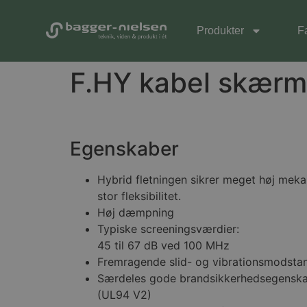
Produkter
F
F.HY kabel skærm
Egenskaber
Hybrid fletningen sikrer meget høj mekan
stor fleksibilitet.
Høj dæmpning
Typiske screeningsværdier:
45 til 67 dB ved 100 MHz
Fremragende slid- og vibrationsmodsta
Særdeles gode brandsikkerhedsegenska
(UL94 V2)