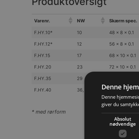
Produktoversigt
Varenr.
NW
Skærm spec.
F.HY.10*
10
48 x 8 x 0.1
F.HY.12*
12
56 x 8 x 0.1
F.HY.15
17
68 x 10 x 0.1
F.HY.20
23
72 x 10 x 0.1
F.HY.35
29
120 x 10 x 0.1
Denne hjem
F.HY.40
36, 48
120 x 16 x 0.1
Denne hjemmeside
giver du samtykke
* med rørform
Absolut
nødvendige