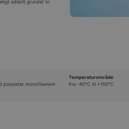
eligt adskilt grundet to
Temperaturområde
ed polyester monofilament
Fra -40°C til +150°C