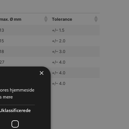
max. Ø mm
Tolerance
13
+/– 1.5
15
+/– 2.0
18
+/– 3.0
27
+/– 4.0
×
40
+/– 4.0
50
+/– 4.0
 vores hjemmeside
s mere
Uklassificerede