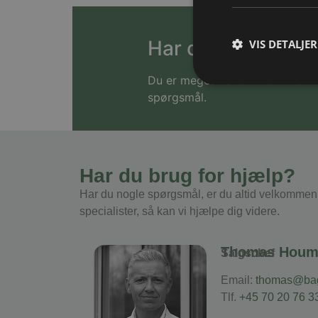
Har du spørgsmål
VIS DETALJER
Du er meget velkommen til at ko
spørgsmål.
Har du brug for hjælp?
Har du nogle spørgsmål, er du altid velkommen t
specialister, så kan vi hjælpe dig videre.
Thomas Houm
Salgschef
Email:
thomas@bag
Tlf.
+45 70 20 76 3