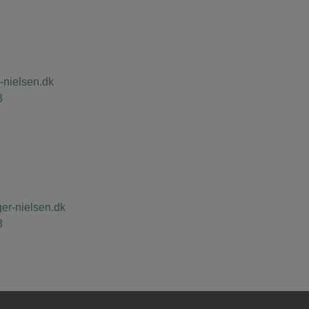
nielsen.dk
3
r-nielsen.dk
3