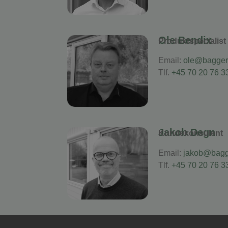
Ole Bendix
Produktspecialist
Email:
ole@bagger-
Tlf.
+45 70 20 76 3
Jakob Degn
Kundekonsulent
Email:
jakob@bagge
Tlf.
+45 70 20 76 3