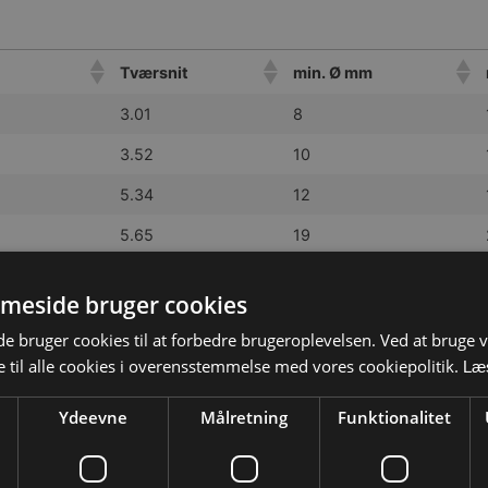
Tværsnit
min. Ø mm
3.01
8
3.52
10
5.34
12
5.65
19
9.42
30
meside bruger cookies
15.08
30
 bruger cookies til at forbedre brugeroplevelsen. Ved at bruge
 til alle cookies i overensstemmelse med vores cookiepolitik.
Læ
Ydeevne
Målretning
Funktionalitet