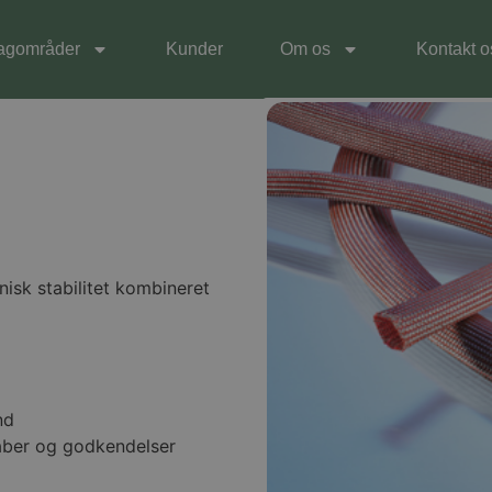
agområder
Kunder
Om os
Kontakt o
isk stabilitet kombineret
nd
ber og godkendelser