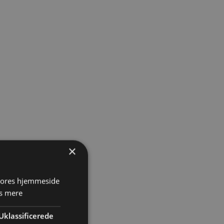
×
 vores hjemmeside
s mere
Uklassificerede