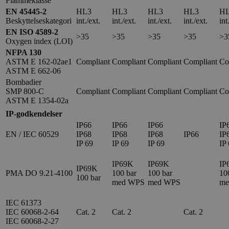
Flammeklasse
EN 45445-2
HL3
HL3
HL3
HL3
H
Beskyttelseskategori
int./ext.
int./ext.
int./ext.
int./ext.
int
EN ISO 4589-2
>35
>35
>35
>35
>3
Oxygen index (LOI)
NFPA 130
ASTM E 162-02ae1
Compliant
Compliant
Compliant
Compliant
Co
ASTM E 662-06
Bombadier
SMP 800-C
Compliant
Compliant
Compliant
Compliant
Co
ASTM E 1354-02a
IP-godkendelser
IP66
IP66
IP66
IP
EN / IEC 60529
IP68
IP68
IP68
IP66
IP
IP 69
IP 69
IP 69
IP
IP69K
IP69K
IP
IP69K
PMA DO 9.21-4100
100 bar
100 bar
10
100 bar
med WPS
med WPS
me
IEC 61373
IEC 60068-2-64
Cat. 2
Cat. 2
Cat. 2
IEC 60068-2-27