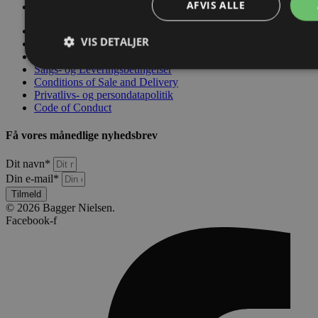
AFVIS ALLE
Code of Conduct
Kontakt os
VIS DETALJER
Værktøjskassen
Nyheder
Salgs- og Leveringsbetingelser
Conditions of Sale and Delivery
Privatlivs- og persondatapolitik
Code of Conduct
Få vores månedlige nyhedsbrev
Dit navn*
Din e-mail*
Tilmeld
© 2026 Bagger Nielsen.
Facebook-f