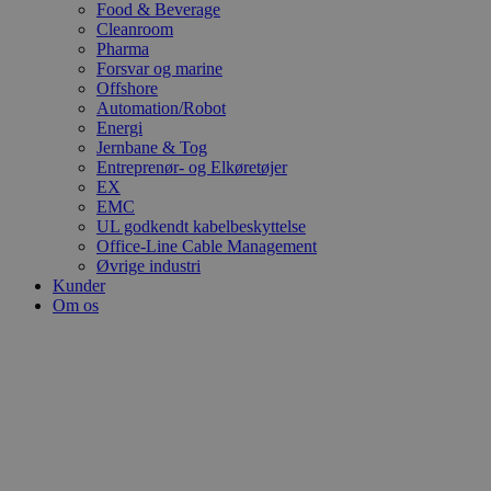
Food & Beverage
Cleanroom
Pharma
Forsvar og marine
Offshore
Automation/Robot
Energi
Jernbane & Tog
Entreprenør- og Elkøretøjer
EX
EMC
UL godkendt kabelbeskyttelse
Office-Line Cable Management
Øvrige industri
Kunder
Om os