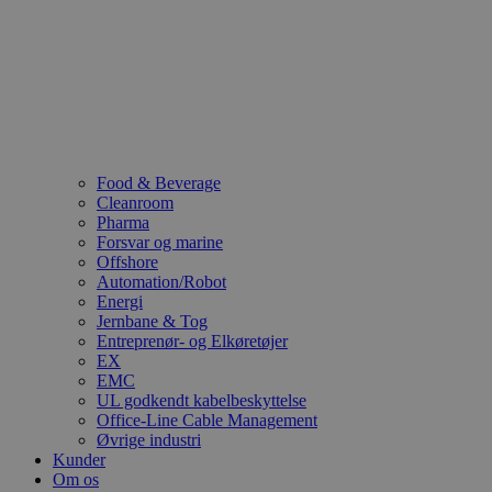
Food & Beverage
Cleanroom
Pharma
Forsvar og marine
Offshore
Automation/Robot
Energi
Jernbane & Tog
Entreprenør- og Elkøretøjer
EX
EMC
UL godkendt kabelbeskyttelse
Office-Line Cable Management
Øvrige industri
Kunder
Om os