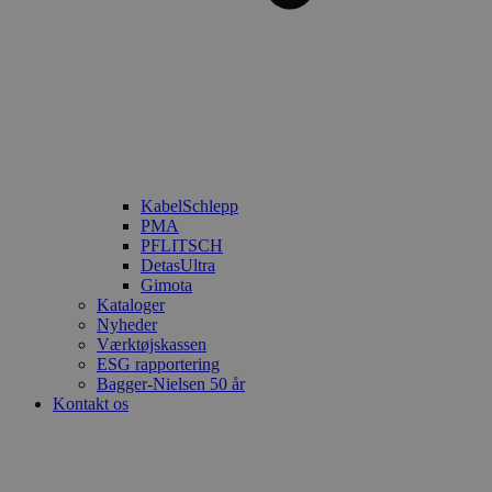
KabelSchlepp
PMA
PFLITSCH
DetasUltra
Gimota
Kataloger
Nyheder
Værktøjskassen
ESG rapportering
Bagger-Nielsen 50 år
Kontakt os