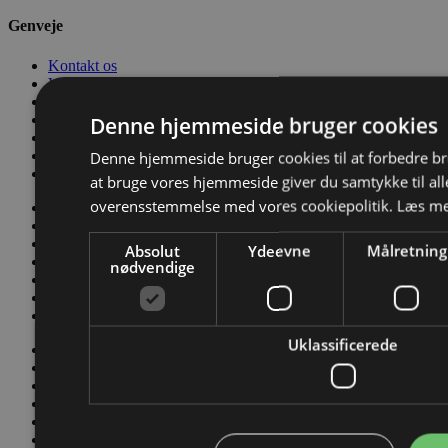
Genveje
Kontakt os
Værktøjskassen
Nyheder
Salgs- og Leveringsbetingelser
Denne hjemmeside bruger cookies
Conditions of Sale and Delivery
Privatlivs- og persondatapolitik
Denne hjemmeside bruger cookies til at forbedre b
Code of Conduct
at bruge vores hjemmeside giver du samtykke til alle
overensstemmelse med vores cookiepolitik.
Læs me
Kontakt os
Værktøjskassen
Nyheder
Absolut
Ydeevne
Målretning
Salgs- og Leveringsbetingelser
nødvendige
Conditions of Sale and Delivery
Privatlivs- og persondatapolitik
Code of Conduct
Uklassificerede
Kontakt os
Værktøjskassen
Nyheder
Salgs- og Leveringsbetingelser
Conditions of Sale and Delivery
Privatlivs- og persondatapolitik