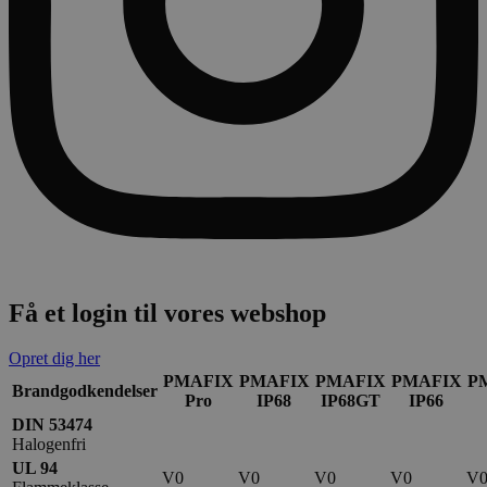
Få et login til vores webshop
Opret dig her
PMAFIX
PMAFIX
PMAFIX
PMAFIX
P
Brandgodkendelser
Pro
IP68
IP68GT
IP66
DIN 53474
Halogenfri
UL 94
V0
V0
V0
V0
V