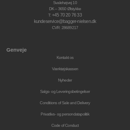
Svalehøjvej 10
DK – 3650 Ølstykke
+45 70 20 76 33
T:
kundeservice@bagger-nielsen.dk
CVR: 28689217
Genveje
Kontakt os
Værktøjskassen
Nyheder
Salgs- og Leveringsbetingelser
Conditions of Sale and Delivery
Privatlivs- og persondatapolitik
Code of Conduct