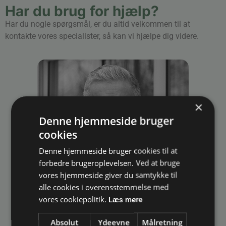
Har du brug for hjælp?
Har du nogle spørgsmål, er du altid velkommen til at
kontakte vores specialister, så kan vi hjælpe dig videre.
×
Denne hjemmeside bruger
cookies
Denne hjemmeside bruger cookies til at
forbedre brugeroplevelsen. Ved at bruge
vores hjemmeside giver du samtykke til
alle cookies i overensstemmelse med
vores cookiepolitik.
Thomas Houmann
Læs mere
Salgschef
Email:
thomas@bagger-nielsen.dk
Absolut
Ydeevne
Målretning