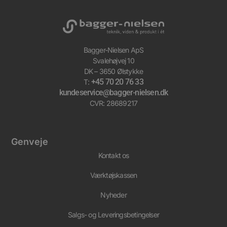
Bagger-Nielsen ApS
Svalehøjvej 10
DK – 3650 Ølstykke
+45 70 20 76 33
T:
kundeservice@bagger-nielsen.dk
CVR: 28689217
Genveje
Kontakt os
Værktøjskassen
Nyheder
Salgs- og Leveringsbetingelser