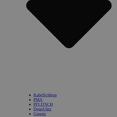
KabelSchlepp
PMA
PFLITSCH
DetasUltra
Gimota