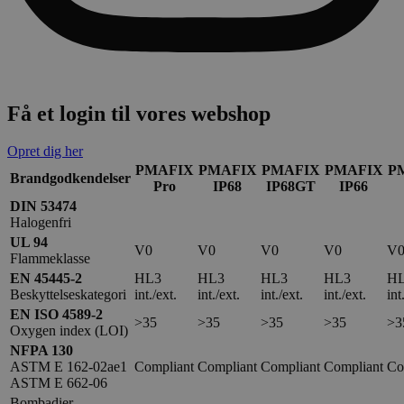
Få et login til vores webshop
Opret dig her
PMAFIX
PMAFIX
PMAFIX
PMAFIX
P
Brandgodkendelser
Pro
IP68
IP68GT
IP66
DIN 53474
Halogenfri
UL 94
V0
V0
V0
V0
V
Flammeklasse
EN 45445-2
HL3
HL3
HL3
HL3
H
Beskyttelseskategori
int./ext.
int./ext.
int./ext.
int./ext.
int
EN ISO 4589-2
>35
>35
>35
>35
>3
Oxygen index (LOI)
NFPA 130
ASTM E 162-02ae1
Compliant
Compliant
Compliant
Compliant
Co
ASTM E 662-06
Bombadier