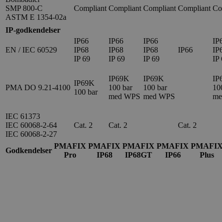
SMP 800-C
Compliant
Compliant
Compliant
Compliant
Co
ASTM E 1354-02a
IP-godkendelser
IP66
IP66
IP66
IP
EN / IEC 60529
IP68
IP68
IP68
IP66
IP
IP 69
IP 69
IP 69
IP
IP69K
IP69K
IP
IP69K
PMA DO 9.21-4100
100 bar
100 bar
10
100 bar
med WPS
med WPS
me
IEC 61373
IEC 60068-2-64
Cat. 2
Cat. 2
Cat. 2
IEC 60068-2-27
PMAFIX
PMAFIX
PMAFIX
PMAFIX
PMAFI
Godkendelser
Pro
IP68
IP68GT
IP66
Plus