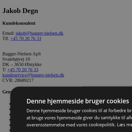
Jakob Degn
Kundekonsulent
Email:
jakob@bagger-nielsen.dk
Tlf.
+45 70 20 76 33
Bagger-Nielsen ApS
Svalehøjvej 10
DK – 3650 Ølstykke
T:
+45 70 20 76 33
kundeservice@bagger-nielsen.dk
CVR: 28689217
Genveje
Denne hjemmeside bruger cookies
Kontakt os
Værktøjskassen
Denne hjemmeside bruger cookies til at forbedre b
Nyheder
at bruge vores hjemmeside giver du samtykke til alle
Salgs- og Leveringsbetingelser
overensstemmelse med vores cookiepolitik.
Læs me
Conditions of Sale and Delivery
Privatlivs- og persondatapolitik