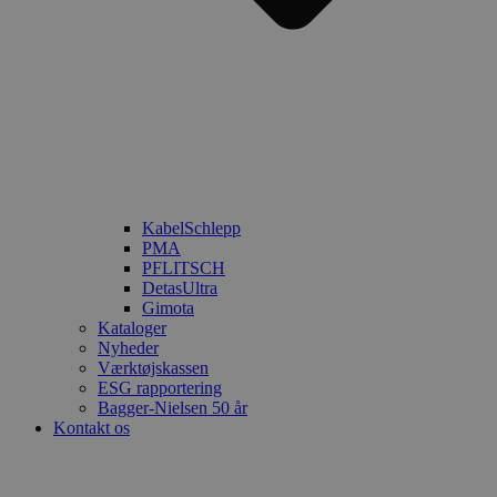
KabelSchlepp
PMA
PFLITSCH
DetasUltra
Gimota
Kataloger
Nyheder
Værktøjskassen
ESG rapportering
Bagger-Nielsen 50 år
Kontakt os