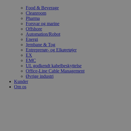
Food & Beverage
Cleanroom
Pharma
Forsvar og marine
Offshore
Automation/Robot
Energi
Jernbane & Tog
Entreprenør- og Elkøretøjer
EX
EMC
UL godkendt kabelbeskyttelse
Office-Line Cable Management
Øvrige industri
Kunder
Om os