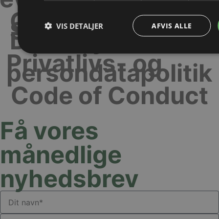
Conditions of
Sale and
VIS DETALJER
AFVIS ALLE
Delivery
Privatlivs- og
persondatapolitik
Code of Conduct
Få vores
månedlige
nyhedsbrev