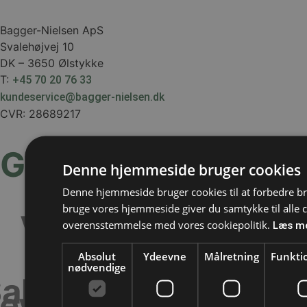
Bagger-Nielsen ApS
Svalehøjvej 10
DK – 3650 Ølstykke
T:
+45 70 20 76 33
kundeservice@bagger-nielsen.dk
CVR: 28689217
Genveje
Denne hjemmeside bruger cookies
Kontakt os
Denne hjemmeside bruger cookies til at forbedre br
bruge vores hjemmeside giver du samtykke til alle c
Værktøjskassen
overensstemmelse med vores cookiepolitik.
Læs m
Nyheder
Absolut
Ydeevne
Målretning
Funktio
nødvendige
algs- og
everingsbetingels