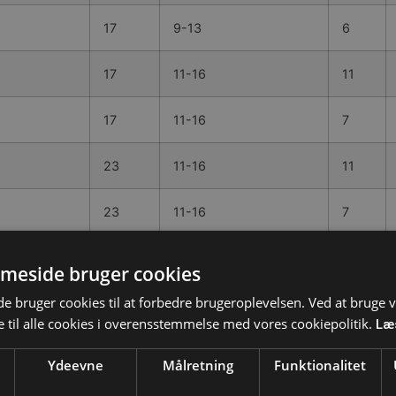
17
9-13
6
17
11-16
11
17
11-16
7
23
11-16
11
23
11-16
7
23
14-21
13
meside bruger cookies
 bruger cookies til at forbedre brugeroplevelsen. Ved at bruge
23
14-21
8
 til alle cookies i overensstemmelse med vores cookiepolitik.
Læ
29
14-21
13
Ydeevne
Målretning
Funktionalitet
29
14-21
8