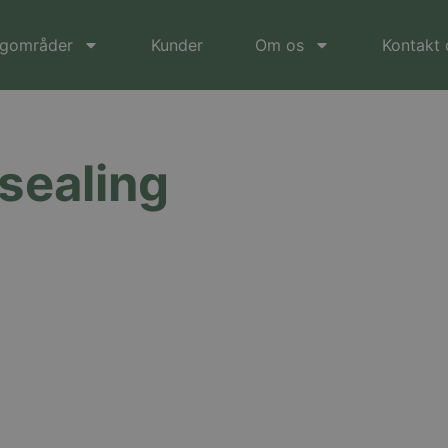
gområder
Kunder
Om os
Kontakt 
sealing