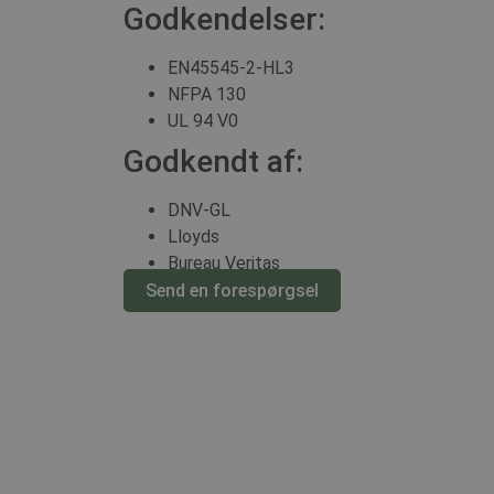
Godkendelser:
EN45545-2-HL3
NFPA 130
UL 94 V0
Godkendt af:
DNV-GL
Lloyds
Bureau Veritas
Send en forespørgsel