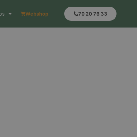
os
Webshop
70 20 76 33