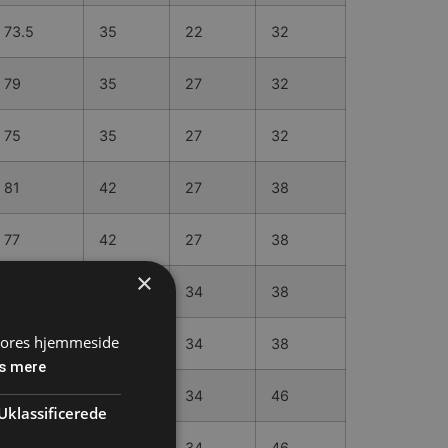
73.5
35
22
32
79
35
27
32
75
35
27
32
81
42
27
38
77
42
27
38
×
86.5
42
34
38
 vores hjemmeside
81.5
42
34
38
s mere
91
51.5
34
46
Uklassificerede
86
51.5
34
46