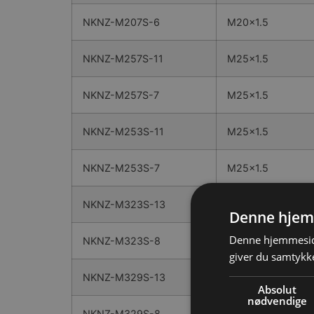
NKNZ-M207S-6
M20x1.5
NKNZ-M257S-11
M25x1.5
NKNZ-M257S-7
M25x1.5
NKNZ-M253S-11
M25x1.5
NKNZ-M253S-7
M25x1.5
NKNZ-M323S-13
M32x1.5
Denne hjem
Denne hjemmeside
NKNZ-M323S-8
M32x1.5
giver du samtykke
NKNZ-M329S-13
M32x1.5
Absolut
nødvendige
NKNZ-M329S-8
M32x1.5