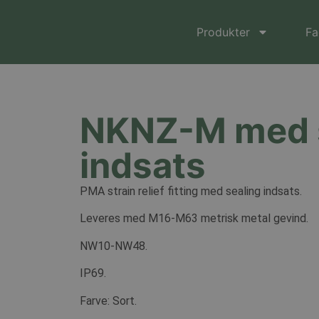
Produkter
Fa
NKNZ-M med 
indsats
PMA strain relief fitting med sealing indsats.
Leveres med M16-M63 metrisk metal gevind.
NW10-NW48.
IP69.
Farve: Sort.