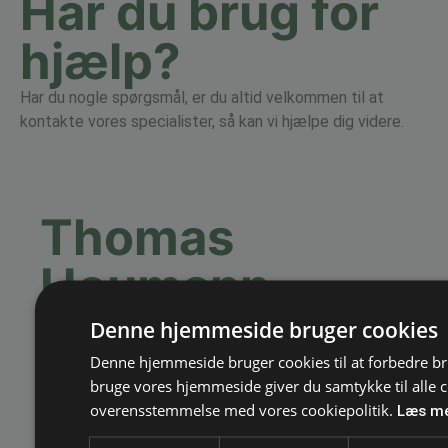
Har du brug for
hjælp?
Har du nogle spørgsmål, er du altid velkommen til at
kontakte vores specialister, så kan vi hjælpe dig videre.
Thomas
Houmann
Salgschef
Denne hjemmeside bruger cookies
Email:
thomas@bagger-nielsen.dk
Denne hjemmeside bruger cookies til at forbedre br
Tlf.
+45 70 20 76 33
bruge vores hjemmeside giver du samtykke til alle c
overensstemmelse med vores cookiepolitik.
Læs m