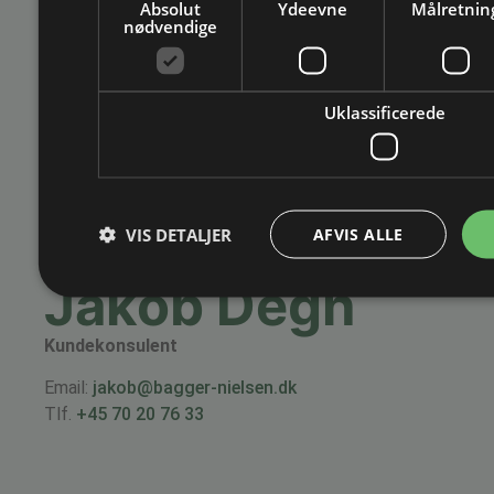
Absolut
Ydeevne
Målretnin
nødvendige
Ole Bendix
Produktspecialist
Uklassificerede
Email:
ole@bagger-nielsen.dk
Tlf.
+45 70 20 76 33
VIS DETALJER
AFVIS ALLE
Jakob Degn
Kundekonsulent
Email:
jakob@bagger-nielsen.dk
Tlf.
+45 70 20 76 33