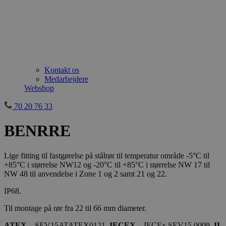
Kontakt os
Medarbejdere
Webshop
70 20 76 33
BENRRE
Lige fitting til fastgørelse på stålrør til temperatur område -5°C til
+85°C i størrelse NW12 og -20°C til +85°C i størrelse NW 17 til
NW 48 til anvendelse i Zone 1 og 2 samt 21 og 22.
IP68.
Til montage på rør fra 22 til 66 mm diameter.
ATEX
– SEV15ATATEX0121,
IECEX
– IECEx SEV15.0009,
II