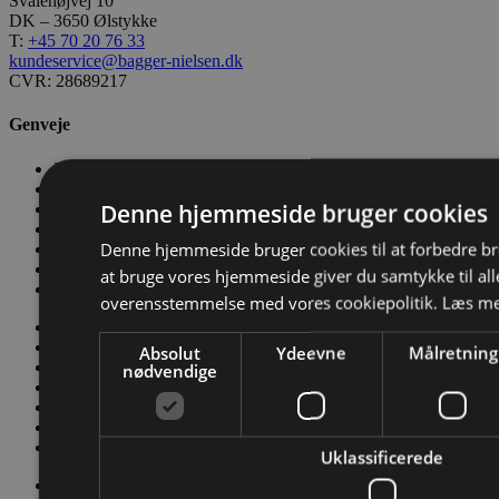
Svalehøjvej 10
DK – 3650 Ølstykke
T:
+45 70 20 76 33
kundeservice@bagger-nielsen.dk
CVR: 28689217
Genveje
Kontakt os
Værktøjskassen
Denne hjemmeside bruger cookies
Nyheder
Salgs- og Leveringsbetingelser
Denne hjemmeside bruger cookies til at forbedre b
Conditions of Sale and Delivery
Privatlivs- og persondatapolitik
at bruge vores hjemmeside giver du samtykke til alle
Code of Conduct
overensstemmelse med vores cookiepolitik.
Læs me
Kontakt os
Værktøjskassen
Absolut
Ydeevne
Målretning
Nyheder
nødvendige
Salgs- og Leveringsbetingelser
Conditions of Sale and Delivery
Privatlivs- og persondatapolitik
Code of Conduct
Uklassificerede
Kontakt os