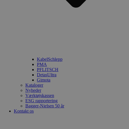
KabelSchlepp
PMA
PFLITSCH
DetasUltra
Gimota
Kataloger
Nyheder
Værktøjskassen
ESG rapportering
Bagger-Nielsen 50 år
Kontakt os