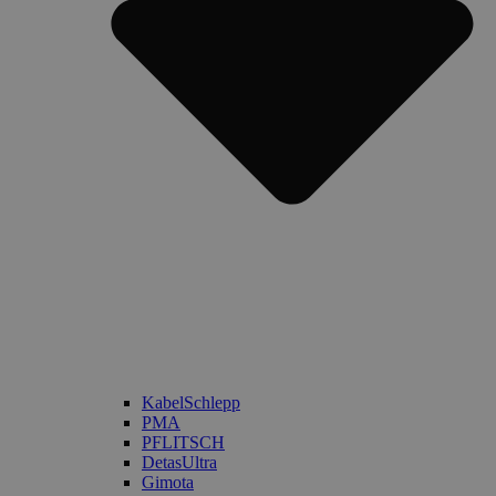
KabelSchlepp
PMA
PFLITSCH
DetasUltra
Gimota