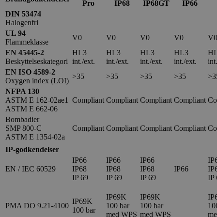
Pro
IP68
IP68GT
IP66
DIN 53474
Halogenfri
UL 94
V0
V0
V0
V0
V
Flammeklasse
EN 45445-2
HL3
HL3
HL3
HL3
H
Beskyttelseskategori
int./ext.
int./ext.
int./ext.
int./ext.
int
EN ISO 4589-2
>35
>35
>35
>35
>3
Oxygen index (LOI)
NFPA 130
ASTM E 162-02ae1
Compliant
Compliant
Compliant
Compliant
Co
ASTM E 662-06
Bombadier
SMP 800-C
Compliant
Compliant
Compliant
Compliant
Co
ASTM E 1354-02a
IP-godkendelser
IP66
IP66
IP66
IP
EN / IEC 60529
IP68
IP68
IP68
IP66
IP
IP 69
IP 69
IP 69
IP
IP69K
IP69K
IP
IP69K
PMA DO 9.21-4100
100 bar
100 bar
10
100 bar
med WPS
med WPS
me