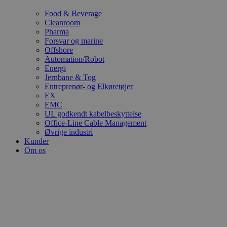
Food & Beverage
Cleanroom
Pharma
Forsvar og marine
Offshore
Automation/Robot
Energi
Jernbane & Tog
Entreprenør- og Elkøretøjer
EX
EMC
UL godkendt kabelbeskyttelse
Office-Line Cable Management
Øvrige industri
Kunder
Om os