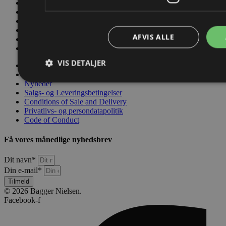
Værktøjskassen
Nyheder
Salgs- og Leveringsbetingelser
Conditions of Sale and Delivery
AFVIS ALLE
Privatlivs- og persondatapolitik
Code of Conduct
VIS DETALJER
Kontakt os
Værktøjskassen
Nyheder
Salgs- og Leveringsbetingelser
Conditions of Sale and Delivery
Privatlivs- og persondatapolitik
Code of Conduct
Få vores månedlige nyhedsbrev
Dit navn*
Din e-mail*
Tilmeld
© 2026 Bagger Nielsen.
Facebook-f