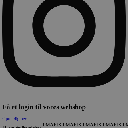
Få et login til vores webshop
Opret dig her
PMAFIX
PMAFIX
PMAFIX
PMAFIX
P
Brandgodkendelser