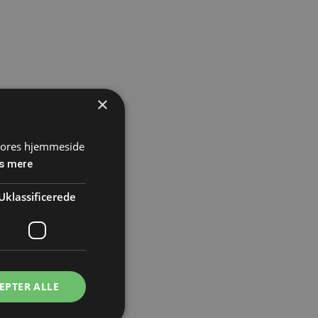
×
 vores hjemmeside
s mere
Uklassificerede
EPTER ALLE