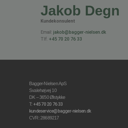
Jakob Degn
Kundekonsulent
Email:
jakob@bagger-nielsen.dk
Tlf.
+45 70 20 76 33
Bagger-Nielsen ApS
Svalehøjvej 10
DK – 3650 Ølstykke
+45 70 20 76 33
T:
kundeservice@bagger-nielsen.dk
CVR: 28689217