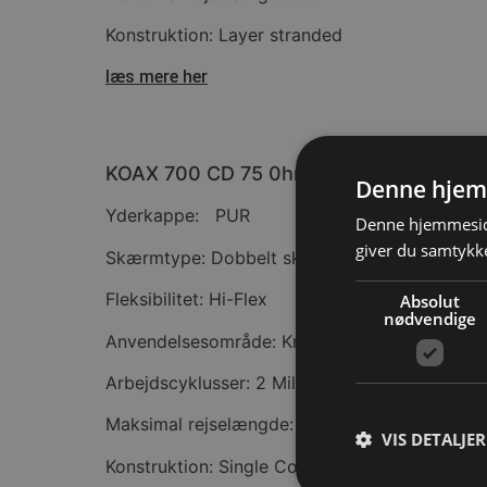
Konstruktion: Layer stranded
læs mere her
KOAX 700 CD 75 0hm
Denne hjem
Yderkappe: PUR
Denne hjemmeside
giver du samtykke
Skærmtype: Dobbelt skræmet
Fleksibilitet: Hi-Flex
Absolut
nødvendige
Anvendelsesområde: Krævende appliktioner
Arbejdscyklusser: 2 Millioner
Maksimal rejselængde: 50 m
VIS DETALJER
Konstruktion: Single Core