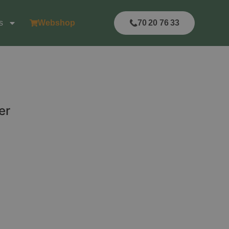
s
Webshop
70 20 76 33
er