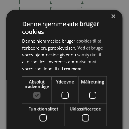
×
Denne hjemmeside bruger
cookies
Denne hjemmeside bruger cookies til at
forbedre brugeroplevelsen. Ved at bruge
vores hjemmeside giver du samtykke til
alle cookies i overensstemmelse med
vores cookiepolitik.
Læs mere
EMV-
Blindprop
adapter
Ex-d/Ex-e
Absolut
Ydeevne
Målretning
Ex-d/Ex-E
nødvendige
LevelEx
Ex-d/Ex-e
Kan
Kan
rustfrit
anvendes
anvendes
stål NPT
EX-
på
på
Funktionalitet
Uklassificerede
kabelfors
inderside
inderside
kruning i
n eller på
n eller på
rustfrit
yderside
yderside