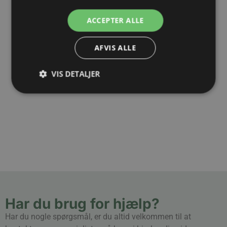
stål med
n af
n af
ACCEPTER ALLE
NPT
kabinette
kabinette
gevind
t.
t.
AFVIS ALLE
Se mere
Se mere
Se mere
her
her
her
VIS DETALJER
Har du brug for hjælp?
Har du nogle spørgsmål, er du altid velkommen til at