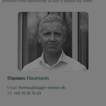
kontakte vores specialister, så kan vi hjælpe dig videre.
Thomas Houmann
Salgschef
Email:
thomas@bagger-nielsen.dk
Tlf.
+45 70 20 76 33