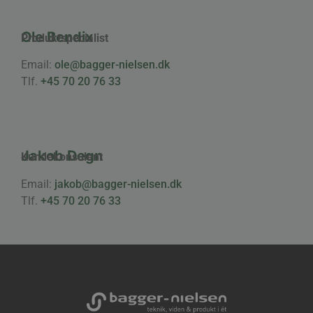
Ole Bendix
Produktspecialist
Email:
ole@bagger-nielsen.dk
Tlf.
+45 70 20 76 33
Jakob Degn
Kundekonsulent
Email:
jakob@bagger-nielsen.dk
Tlf.
+45 70 20 76 33