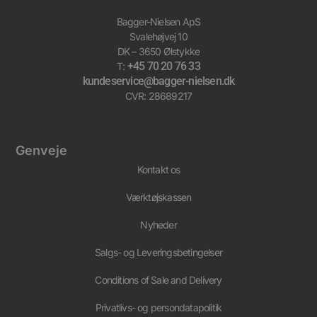
Bagger-Nielsen ApS
Svalehøjvej 10
DK – 3650 Ølstykke
+45 70 20 76 33
T:
kundeservice@bagger-nielsen.dk
CVR: 28689217
Genveje
Kontakt os
Værktøjskassen
Nyheder
Salgs- og Leveringsbetingelser
Conditions of Sale and Delivery
Privatlivs- og persondatapolitik