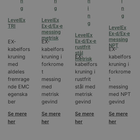
LevelEx
LevelEx
TRI
Ex-d/Ex-e
LevelEx
messing
Ex-d/Ex-e
LevelEx
metrisk
messing
Ex-d/Ex-e
EX-
EX-
NPT
rustfrit
kabelfors
kabelfors
EX-
stål
kruning
kruning i
EX-
kabelfors
metrisk
med
forkrome
kabelfors
kruning i
aldeles
t
kruning i
forkrome
fremrage
messing
rustfrit
t
nde EMC
med
stål med
messing
egenska
metrisk
metrisk
med NPT
ber
gevind
gevind
gevind
Se mere
Se mere
Se mere
Se mere
her
her
her
her