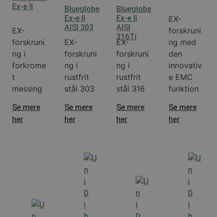
Ex-e II
Blueglobe
Blueglobe
Ex-e II
Ex-e II
EX-
AISI 303
AISI
EX-
forskruni
316Ti
forskruni
EX-
EX-
ng med
ng i
forskruni
forskruni
den
forkrome
ng i
ng i
innovativ
t
rustfrit
rustfrit
e EMC
messing
stål 303
stål 316
funktion
Se mere
Se mere
Se mere
Se mere
her
her
her
her