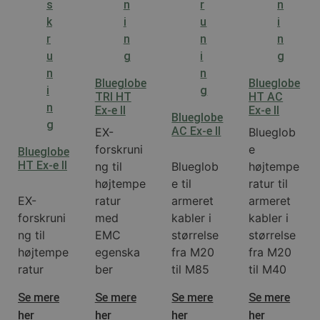
Blueglobe
Blueglobe
TRI HT
HT AC
Ex-e II
Ex-e II
Blueglobe
AC Ex-e II
EX-
Blueglob
forskruni
e
Blueglobe
HT Ex-e II
ng til
Blueglob
højtempe
højtempe
e til
ratur til
EX-
ratur
armeret
armeret
forskruni
med
kabler i
kabler i
ng til
EMC
størrelse
størrelse
højtempe
egenska
fra M20
fra M20
ratur
ber
til M85
til M40
Se mere
Se mere
Se mere
Se mere
her
her
her
her