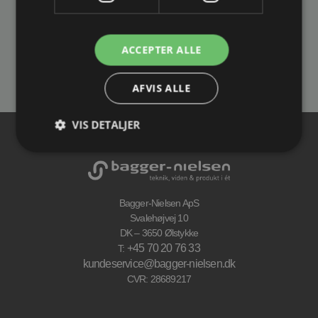
Jakob Degn
Kundekonsulent
ACCEPTER ALLE
Email:
jakob@bagger-nielsen.dk
Tlf.
+45 70 20 76 33
AFVIS ALLE
VIS DETALJER
Bagger-Nielsen ApS
Svalehøjvej 10
DK – 3650 Ølstykke
+45 70 20 76 33
T:
kundeservice@bagger-nielsen.dk
CVR: 28689217