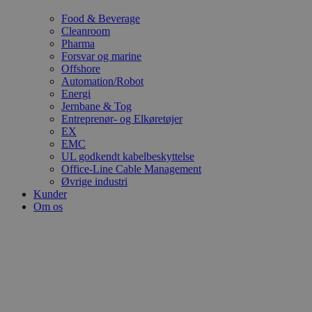
Food & Beverage
Cleanroom
Pharma
Forsvar og marine
Offshore
Automation/Robot
Energi
Jernbane & Tog
Entreprenør- og Elkøretøjer
EX
EMC
UL godkendt kabelbeskyttelse
Office-Line Cable Management
Øvrige industri
Kunder
Om os