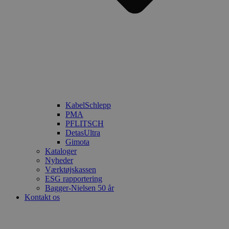
KabelSchlepp
PMA
PFLITSCH
DetasUltra
Gimota
Kataloger
Nyheder
Værktøjskassen
ESG rapportering
Bagger-Nielsen 50 år
Kontakt os