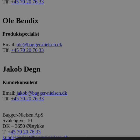
Tlf.
+45 70 20 76 33
Ole Bendix
Produktspecialist
Email:
ole@bagger-nielsen.dk
Tlf.
+45 70 20 76 33
Jakob Degn
Kundekonsulent
Email:
jakob@bagger-nielsen.dk
Tlf.
+45 70 20 76 33
Bagger-Nielsen ApS
Svalehøjvej 10
DK – 3650 Ølstykke
T:
+45 70 20 76 33
kundeservice@bagger-nielsen.dk