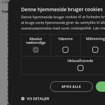
CVR: 28689217
Denne hjemmeside bruger cookies
Genveje
Denne hjemmeside bruger cookies til at forbedre b
Kontakt os
at bruge vores hjemmeside giver du samtykke til alle
Værktøjskassen
overensstemmelse med vores cookiepolitik.
Læs me
Nyheder
Salgs- og Leveringsbetingelser
Conditions of Sale and Delivery
Absolut
Ydeevne
Målretning
Privatlivs- og persondatapolitik
nødvendige
Code of Conduct
Kontakt os
Værktøjskassen
Uklassificerede
Nyheder
Salgs- og Leveringsbetingelser
Conditions of Sale and Delivery
Privatlivs- og persondatapolitik
Code of Conduct
AFVIS ALLE
Kontakt os
Værktøjskassen
Nyheder
VIS DETALJER
Salgs- og Leveringsbetingelser
Conditions of Sale and Delivery