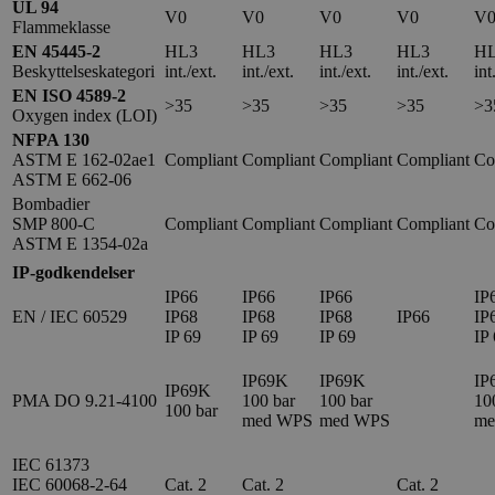
UL 94
V0
V0
V0
V0
V
Flammeklasse
EN 45445-2
HL3
HL3
HL3
HL3
H
Beskyttelseskategori
int./ext.
int./ext.
int./ext.
int./ext.
int
EN ISO 4589-2
>35
>35
>35
>35
>3
Oxygen index (LOI)
NFPA 130
ASTM E 162-02ae1
Compliant
Compliant
Compliant
Compliant
Co
ASTM E 662-06
Bombadier
SMP 800-C
Compliant
Compliant
Compliant
Compliant
Co
ASTM E 1354-02a
IP-godkendelser
IP66
IP66
IP66
IP
EN / IEC 60529
IP68
IP68
IP68
IP66
IP
IP 69
IP 69
IP 69
IP
IP69K
IP69K
IP
IP69K
PMA DO 9.21-4100
100 bar
100 bar
10
100 bar
med WPS
med WPS
me
IEC 61373
IEC 60068-2-64
Cat. 2
Cat. 2
Cat. 2