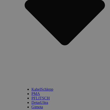
KabelSchlepp
PMA
PFLITSCH
DetasUltra
Gimota