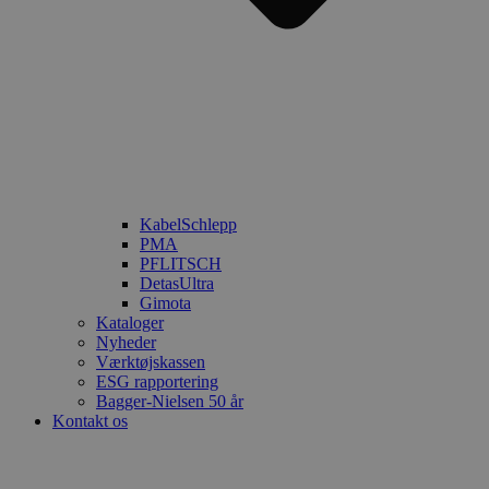
KabelSchlepp
PMA
PFLITSCH
DetasUltra
Gimota
Kataloger
Nyheder
Værktøjskassen
ESG rapportering
Bagger-Nielsen 50 år
Kontakt os