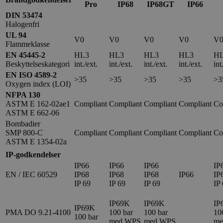
Pro
IP68
IP68GT
IP66
DIN 53474
Halogenfri
UL 94
V0
V0
V0
V0
V
Flammeklasse
EN 45445-2
HL3
HL3
HL3
HL3
H
Beskyttelseskategori
int./ext.
int./ext.
int./ext.
int./ext.
int
EN ISO 4589-2
>35
>35
>35
>35
>3
Oxygen index (LOI)
NFPA 130
ASTM E 162-02ae1
Compliant
Compliant
Compliant
Compliant
Co
ASTM E 662-06
Bombadier
SMP 800-C
Compliant
Compliant
Compliant
Compliant
Co
ASTM E 1354-02a
IP-godkendelser
IP66
IP66
IP66
IP
EN / IEC 60529
IP68
IP68
IP68
IP66
IP
IP 69
IP 69
IP 69
IP
IP69K
IP69K
IP
IP69K
PMA DO 9.21-4100
100 bar
100 bar
10
100 bar
med WPS
med WPS
me