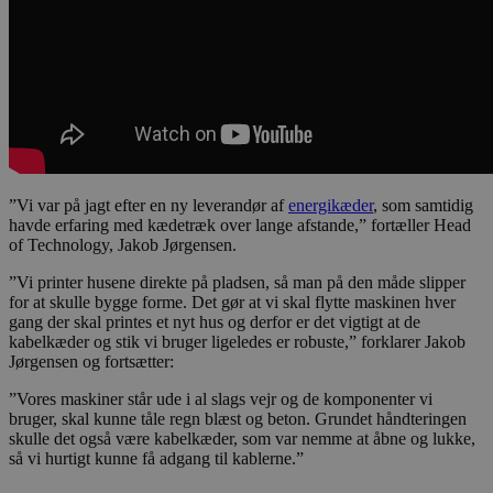
”Vi var på jagt efter en ny leverandør af
energikæder
, som samtidig
havde erfaring med kædetræk over lange afstande,” fortæller Head
of Technology, Jakob Jørgensen.
”Vi printer husene direkte på pladsen, så man på den måde slipper
for at skulle bygge forme. Det gør at vi skal flytte maskinen hver
gang der skal printes et nyt hus og derfor er det vigtigt at de
kabelkæder og stik vi bruger ligeledes er robuste,” forklarer Jakob
Jørgensen og fortsætter:
”Vores maskiner står ude i al slags vejr og de komponenter vi
bruger, skal kunne tåle regn blæst og beton. Grundet håndteringen
skulle det også være kabelkæder, som var nemme at åbne og lukke,
så vi hurtigt kunne få adgang til kablerne.”