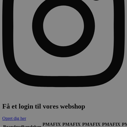
Få et login til vores webshop
Opret dig her
PMAFIX
PMAFIX
PMAFIX
PMAFIX
P
Brandgodkendelser