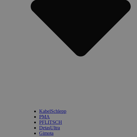
KabelSchlepp
PMA
PFLITSCH
DetasUltra
Gimota