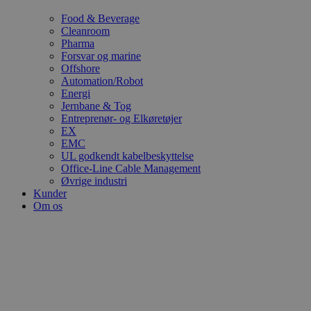
Food & Beverage
Cleanroom
Pharma
Forsvar og marine
Offshore
Automation/Robot
Energi
Jernbane & Tog
Entreprenør- og Elkøretøjer
EX
EMC
UL godkendt kabelbeskyttelse
Office-Line Cable Management
Øvrige industri
Kunder
Om os