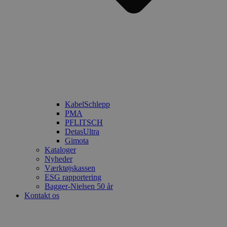
KabelSchlepp
PMA
PFLITSCH
DetasUltra
Gimota
Kataloger
Nyheder
Værktøjskassen
ESG rapportering
Bagger-Nielsen 50 år
Kontakt os