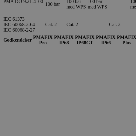
PMA DO 9.21-4100
100 bar
100 bar
10
100 bar
med WPS
med WPS
me
IEC 61373
IEC 60068-2-64
Cat. 2
Cat. 2
Cat. 2
IEC 60068-2-27
PMAFIX
PMAFIX
PMAFIX
PMAFIX
PMAFI
Godkendelser
Pro
IP68
IP68GT
IP66
Plus