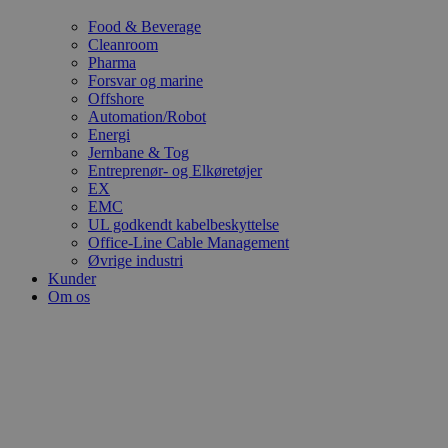
Food & Beverage
Cleanroom
Pharma
Forsvar og marine
Offshore
Automation/Robot
Energi
Jernbane & Tog
Entreprenør- og Elkøretøjer
EX
EMC
UL godkendt kabelbeskyttelse
Office-Line Cable Management
Øvrige industri
Kunder
Om os