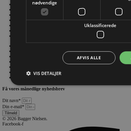
nødvendige
Kontakt os
Værktøjskassen
Nyheder
Salgs- og Leveringsbetingelser
Uklassificerede
Conditions of Sale and Delivery
Privatlivs- og persondatapolitik
Code of Conduct
Kontakt os
Værktøjskassen
Nyheder
AFVIS ALLE
Salgs- og Leveringsbetingelser
Conditions of Sale and Delivery
Privatlivs- og persondatapolitik
VIS DETALJER
Code of Conduct
Få vores månedlige nyhedsbrev
Dit navn*
Din e-mail*
Tilmeld
© 2026 Bagger Nielsen.
Facebook-f