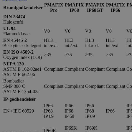
PMAFIX
PMAFIX
PMAFIX
PMAFIX
P
Brandgodkendelser
Pro
IP68
IP68GT
IP66
DIN 53474
Halogenfri
UL 94
V0
V0
V0
V0
V
Flammeklasse
EN 45445-2
HL3
HL3
HL3
HL3
H
Beskyttelseskategori
int./ext.
int./ext.
int./ext.
int./ext.
int
EN ISO 4589-2
>35
>35
>35
>35
>3
Oxygen index (LOI)
NFPA 130
ASTM E 162-02ae1
Compliant
Compliant
Compliant
Compliant
Co
ASTM E 662-06
Bombadier
SMP 800-C
Compliant
Compliant
Compliant
Compliant
Co
ASTM E 1354-02a
IP-godkendelser
IP66
IP66
IP66
IP
EN / IEC 60529
IP68
IP68
IP68
IP66
IP
IP 69
IP 69
IP 69
IP
IP69K
IP69K
IP
IP69K