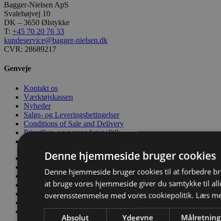
Bagger-Nielsen ApS
Svalehøjvej 10
DK – 3650 Ølstykke
T:
+45 70 20 76 33
kundeservice@bagger-nielsen.dk
CVR: 28689217
Genveje
Kontakt os
Værktøjskassen
Nyheder
Salgs- og Leveringsbetingelser
Conditions of Sale and Delivery
Privatlivs- og persondatapolitik
Code of Conduct
Denne hjemmeside bruger cookies
Kontakt os
Værktøjskassen
Denne hjemmeside bruger cookies til at forbedre b
Nyheder
at bruge vores hjemmeside giver du samtykke til alle
Salgs- og Leveringsbetingelser
Conditions of Sale and Delivery
overensstemmelse med vores cookiepolitik.
Læs me
Privatlivs- og persondatapolitik
Code of Conduct
Absolut
Ydeevne
Målretning